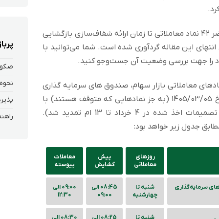
رد.
در راستای تصمیمات اتخاذشده، در حال حاضر ۴۲ نماد معاملاتی تا زمان ارائه شفاف‌سازی بازگشایی
پربا
نتهای این مقاله گردآوری شده است. شما می‌توانید با
خود را جهت بررسی وضعیت آن جست‌وجو کنید.
صکو
نحوه 
ادهای معاملاتی بازار سهام، صندوق های سرمایه گذاری
سهامی و مختلط و مشتقات آن ها تا تاریخ 1405/03/05 (به جز نمادهایی که متوقف هستند) با
پذیره
یک ساعت افزایش همراه است(بر اساس تصمیمات اخذ شده در 4 خرداد تا 13 ام تمدید شد).
ابق جدول زیر خواهد بود:
روزهای
پیش
معاملات
معاملاتی
گشایش
پیوسته
ای سرمايه‌گذاری
شنبه تا
08:45 الی
09:00 الی
چهارشنبه
09:00
12:30
شنبه تا
08:25 الی
08:30 الی