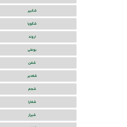
شکبیر
شگویا
اروند
بوعلی
شفن
شغدیر
شجم
شفارا
شیراز