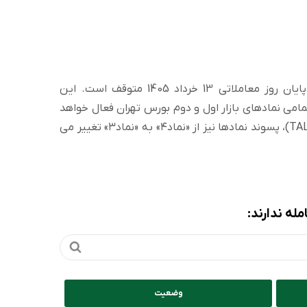
همچنین انجام معاملات پایانی(TAL) تا پایان روز معاملاتی 13 خرداد 1405 متوقف است. این
وز شنبه مورخ ۱۴۰۵/۰۳/۱۶ برای تمامی نمادهای بازار اول و دوم بورس تهران فعال خواهد
شد. جهت انجام معامله در مرحله پایانی (TAL)، پسوند نمادها نیز از «نماد۴» به «نماد۳» تغییر می
له ندارند:
وضعیت