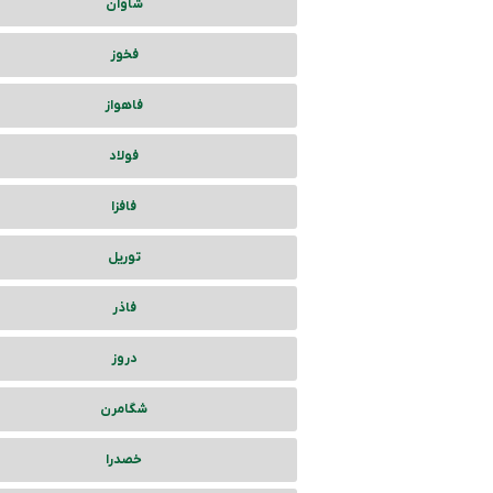
شاوان
فخوز
فاهواز
فولاد
فافزا
توریل
فاذر
دروز
شگامرن
خصدرا