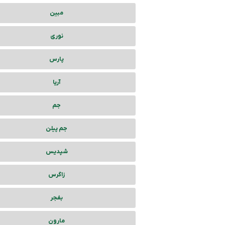
مبین
نوری
پارس
آریا
جم
جم پیلن
شپدیس
زاگرس
بفجر
مارون