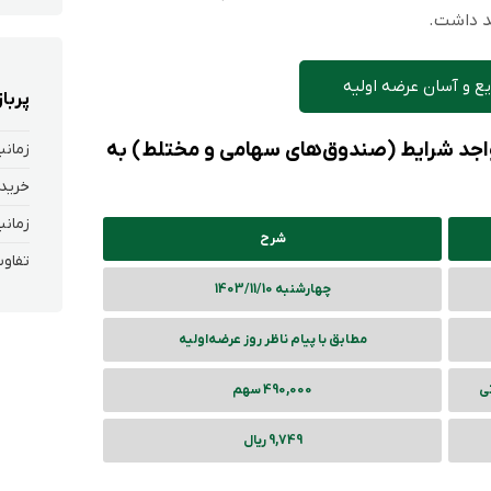
د داشت.
ع و آسان عرضه اولیه
پربا
 واجد شرایط (صندوق‌های سهامی و مختلط) به
زمانب
خرید 
زمانب
شرح
تفاوت
چهارشنبه 1403/11/10
مطابق با پیام ناظر روز عرضه‌اولیه
تی
490,000 سهم
9,749 ریال