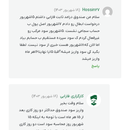
Hossin27
(18 شهریور 1403)
سلام من صندوق درامد ثابت فارابی داشتم ۱۵شهریور
درخواست ابطال رو دادم ۱۷شهریور اصل پول ب
حساب سجامی نشست. ۱۵شهریور سود مرکب رو
غیرفعال کردم ک سود سپرده مستقیم ب حسابم بیاد
اما الان که۱۸شهریور هست خبری از سود نیست. لطفا
بگید کی سود واریز میشه؟قبلا ۱۵یا نهایتا۱۶هر ماه
واریز میشد
پاسخ
کارگزاری فارابی
(18 شهریور 1403)
سلام وقت بخیر
واریز سود صندوق حداکثر دو روز کاری بعد
از 15 هر ماه است.با توجه به اینکه 15
شهریور روز محاسبه سود است دو روز کاری