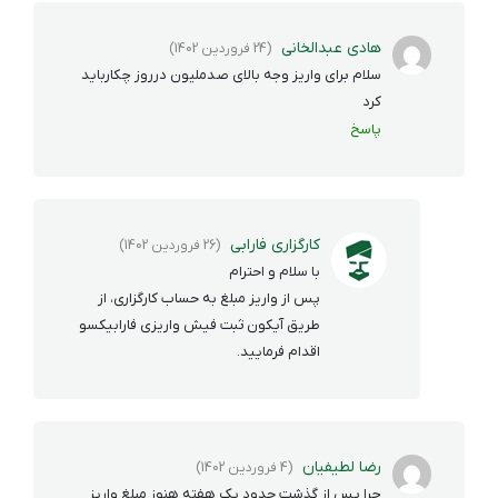
هادی عبدالخانی
(24 فروردین 1402)
سلام برای واریز وجه بالای صدملیون درروز چکارباید
کرد
پاسخ
کارگزاری فارابی
(26 فروردین 1402)
با سلام و احترام
پس از واریز مبلغ به حساب کارگزاری، از
طریق آیکون ثبت فیش واریزی فارابیکسو
اقدام فرمایید.
رضا لطیفیان
(4 فروردین 1402)
چرا پس از گذشت حدود یک هفته هنوز مبلغ واریز