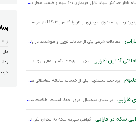
 برای ارسال سفارش 13,640 ریال به صورت ثابت است. لذا، حداکثر مبلغ مورد نیاز برای خرید حدودا 2,200,000 ریال است. همچنین زمان ثبت‌ سفارش از ساعت 12 الی 14 است.در نهایت در عرضه اولیه کربن به هر کد معاملاتی حقیقی 108 سهم […]
نویسی صندوق سینرژی از تاریخ 29 مهر 1403 آغاز می‌شود و سرمایه‌گذاران به مدت 7 روز کاری فرصت دارند تا در این پذیره‌نویسی شرکت کنند. این پذیره‌نویسی با قیمت ثابت و مشخص 10,000 ریال برای هر واحد صندوق انجام می‌شود و محدودیتی در تعداد واحدهای خریداری وجود ندارد. به این ترتیب، سرمایه‌گذاران می‌توانند با توجه […]
پربا
رابی
زمانب
معاملات شرطی یکی از خدمات نوین و هوشمند در بازار سرمایه است که به معامله‌گران امکان می‌دهد تا ریسک‌های معاملاتی خود را مدیریت کرده و در عین حال از فرصت‌های مناسب بهره‌مند شوند
دارا؛
لاتی آنلاین فارابی
یکی از ابزارهای تأمین مالی برای دولت، انتشار «اوراق قرضه دولتی» است که با نام «اسناد خزانه اسلامی» شناخته می‌شود. اسناد خزانه اوراقی هستند که دولت به منظور تسویه بدهی به پیمانکاران غیر‌دولتی اعطا می‌کند تا بدهی خود را به تعویق بیاندازد. با توجه به اینکه این اوراق توسط دولت منتشر می‌شود و ضامن پرداخت […]
زمانب
خرید 
لیوم
پرداخت مستقیم، یکی از خدمات سامانه معاملاتی هلیوم برای سهولت در افزایش مانده ریالی جهت خرید سهم است. در حال حاضر با تعریف کارت بانک سامان خود می‌توانید بدون اتصال به درگاه بانکی و وارد کردن اطلاعات کارت، قدرت خرید خود را افزایش دهید. نحوه فعال‌سازی پرداخت مستقیم ابتدا با اطلاعات کاربری خود وارد سامانه […]
ی فارابی
در دنیای دیجیتال امروز، حفظ امنیت اطلاعات شخصی و حساب‌های کاربری از اهمیت ویژه‌ای برخوردار است. یکی از اصلی‌ترین روش‌های حفاظت از حساب‌های کاربری، انتخاب و مدیریت رمز عبور مناسب است. تغییر دوره‌ای رمز عبور می‌تواند به افزایش امنیت حساب‌ها کمک کند. ورود به سامانه معاملاتی هلیوم تغییر رمز عبور در سامانه هلیوم: برای تغییر […]
یی سکه در فارابی
گواهی سپرده سکه به عنوان یکی از ابزارهای مالی مدرن، امکان مالکیت و سرمایه‌گذاری در سکه‌های طلا را به شیوه‌ای ساده‌تر و کم‌ هزینه‌تر فراهم می‌کند. این گواهی‌ها که به پشتوانه دارایی‌های پایه همچون سکه طلا صادر می‌شوند، نشان‌دهنده مالکیت شما بر تعداد معینی سکه طلا هستند که در انبارهای تاییدشده بورس کالا نگهداری می‌شوند. […]