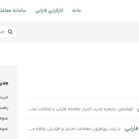
خانه
کارگزاری فارابی
سامانه معاملا
جدید
خرید 
کهکشان، پلتفرم جدید اختیار معامله فارابی با امکانات تحلیلی و معاملاتی یکپارچه، بستری فراهم کرده تا کاربران بتوانند با دقت و سرعت بیشتر در بازار اختیار معامله فعالیت کنند و از فرصت‌های موجود نهایت بهره را ببرند. در ادامه، به نحوه دریافت دسترسی و ورود به کهکشان خواهیم پرداخت. جهت دسترسی به معاملات آپشن در […]
ارابی
با رشد روزافزون معاملات اختیار و افزایش علاقه معامله‌گران حرفه‌ای به ابزارهای پیشرفته مالی، نیاز به سامانه‌های معاملاتی تخصصی و جامع بیش از پیش احساس می‌شود. در این راستا، کارگزاری فارابی به‌عنوان یکی از پیشگامان ارائه خدمات نوین در بازار سرمایه، از پلتفرم جدید معاملاتی خود با نام کهکشان رونمایی کرده است؛ پلتفرمی جهت انجام […]