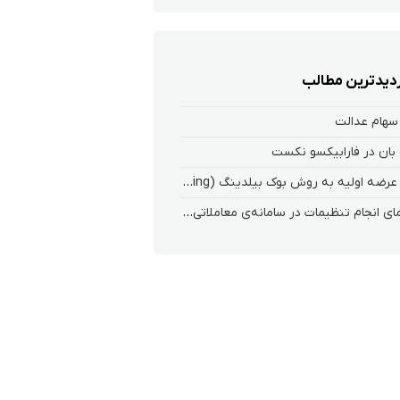
زدیدترین مطالب
سهام عدالت
بان در فارابیکسو نکست
ثبت عرضه اولیه به روش بوک بیلدینگ (Book Building) در کارگزاری فارابی
راهنمای انجام تنظیمات در سامانه‌ی معاملاتی ریواس