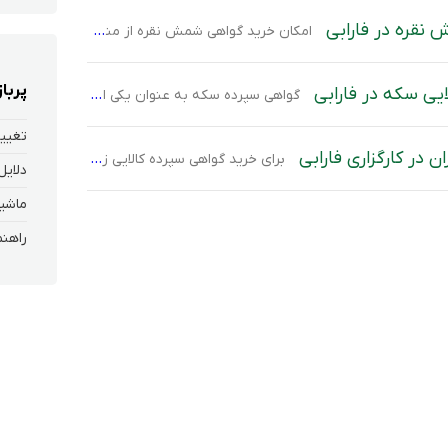
 نقره در فارابی
امکان خرید گواهی شمش نقره از منوی “گواهی سپرده” سامانه صحرا آتی کالا فراهم است.
پربا
یی سکه در فارابی
گواهی سپرده سکه به عنوان یکی از ابزارهای مالی مدرن، امکان مالکیت و سرمایه‌گذاری در سکه‌های طلا را به شیوه‌ای ساده‌تر و کم‌ هزینه‌تر فراهم می‌کند. این گواهی‌ها که به پشتوانه دارایی‌های پایه همچون سکه طلا صادر می‌شوند، نشان‌دهنده مالکیت شما بر تعداد معینی سکه طلا هستند که در انبارهای تاییدشده بورس کالا نگهداری می‌شوند. […]
تغییر
 در کارگزاری فارابی
برای خرید گواهی سپرده کالایی زعفران از بورس نیاز است پس از ثبت نام و احراز هویت سجام در کارگزاری فارابی نیز ثبت نام کنید. ثبت نام در کارگزاری فارابی با نام کاربری و رمز عبور وارد سامانه معاملاتی کارگزاری فارابی شوید و مطابق با راهنمای زیر جهت ثبت سفارش اقدام کنید. ورود به سامانه […]
دلایل
ماشین