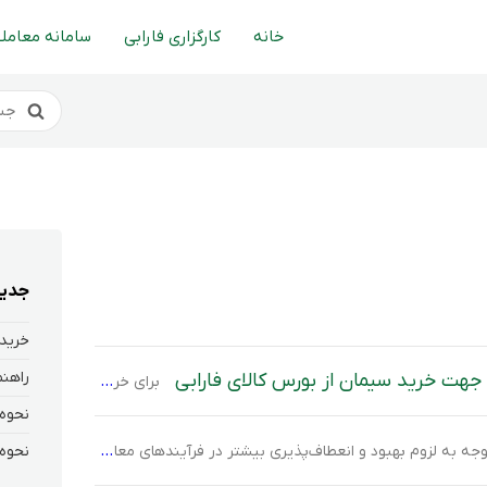
خانه
کارگزاری فارابی
سامانه معاملا
جدید
خرید 
جهت خرید سیمان از بورس کالای فارابی
برای خرید سیمان از بورس کالا، ثبت‌نام و تکمیل اطلاعات در سامانه جامع تجارت الزامی است. هرگونه نقص یا اشتباه در این اطلاعات می‌تواند هنگام ارسال سفارش خرید، باعث بروز خطا شود. در این راهنما، مراحل بررسی و اطمینان از صحت و کامل بودن اطلاعات در سامانه جامع تجارت را مرور می‌کنیم تا خریداران پیش […]
بود و انعطاف‌پذیری بیشتر در فرآیندهای معاملاتی بازار سرمایه، مطابق با مصوبه هیئت‌مدیره شرکت بورس کالای ایران، از روز دوشنبه مورخ ۱۴۰۴/۰۱/۱۸ ساعت پایان کلیه معاملات قراردادهای آتی و اختیار معامله، گواهی سپرده کالایی و صندوق‌های کالایی در کلیه دارایی‌های پایه تغییر خواهد کرد. این تغییر به ویژه در بخش معاملات طلا […]