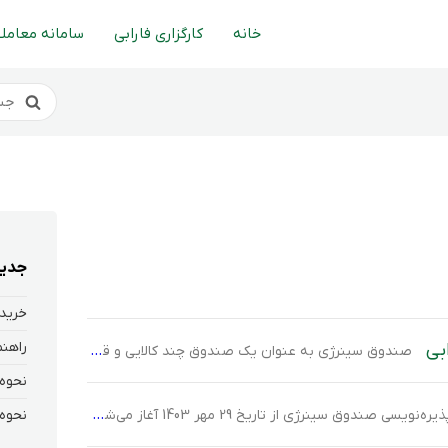
خانه
کارگزاری فارابی
سامانه معاملا
جدید
خرید 
بی
صندوق سینرژی به عنوان یک صندوق چند کالایی و قابل معامله در بورس(ETF)، در گواهی سپرده کالایی بورس انرژی و اوراق مشتقه مرتبط سرمایه‌گذاری می‌کند و این امکان را برای سرمایه‌گذاران فراهم می‌کند تا از نوسانات مثبت بازارهای انرژی استفاده کنند. در جدول زیر، اطلاعات کامل صندوق سینرژی ارائه شده است. همچنین، در ادامه مقاله، […]
نویسی صندوق سینرژی از تاریخ 29 مهر 1403 آغاز می‌شود و سرمایه‌گذاران به مدت 7 روز کاری فرصت دارند تا در این پذیره‌نویسی شرکت کنند. این پذیره‌نویسی با قیمت ثابت و مشخص 10,000 ریال برای هر واحد صندوق انجام می‌شود و محدودیتی در تعداد واحدهای خریداری وجود ندارد. به این ترتیب، سرمایه‌گذاران می‌توانند با توجه […]