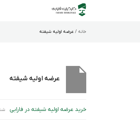
خانه /
عرضه اولیه شیفته
عرضه اولیه شیفته
خرید عرضه اولیه شیفته در فارابی
شنبه 9 خرداد 1405 نماد ”شیفته1” در بازار دوم فرابورس به شیوه ترکیبی عرضه خواهد شد. در مرحله اول، قیمت هر سهم توسط صندوق‌های سرمایه‌گذاری واجد شرایط کشف خو