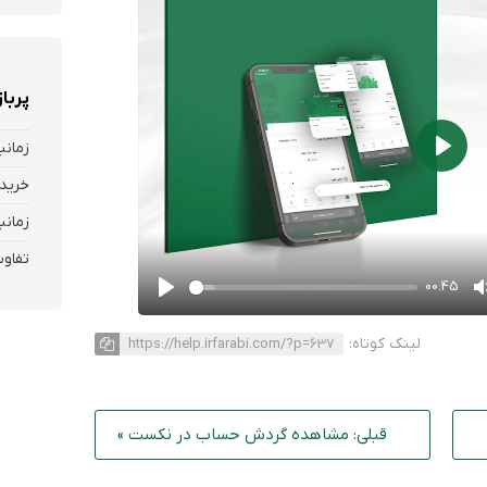
پربا
زمانب
Play
خرید 
زمانب
تفاوت
00:45
Play
لینک کوتاه:
https://help.irfarabi.com/?p=637
قبلی: مشاهده گردش حساب در نکست »