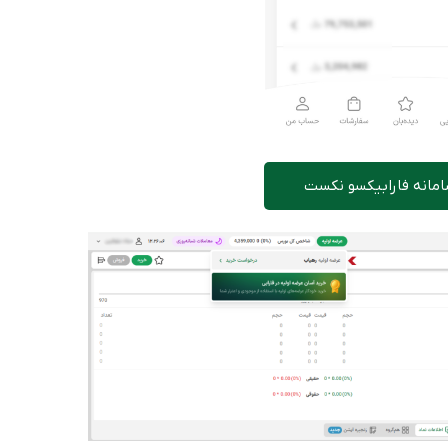
امانه فارابیکسو نکست