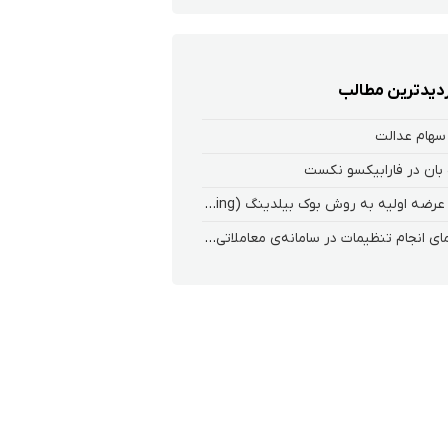
زدیدترین مطالب
سهام عدالت
بان در فارابیکسو نکست
ثبت عرضه اولیه به روش بوک بیلدینگ (Book Building) در کارگزاری فارابی
راهنمای انجام تنظیمات در سامانه‌ی معاملاتی ریواس