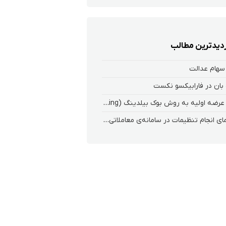
زدیدترین مطالب
سهام عدالت
بان در فارابیکسو نکست
ثبت عرضه اولیه به روش بوک بیلدینگ (Book Building) در کارگزاری فارابی
راهنمای انجام تنظیمات در سامانه‌ی معاملاتی ریواس