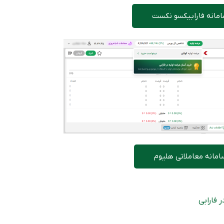
امانه فارابیکسو نکست
امانه معاملاتی هلیوم
 فارابی