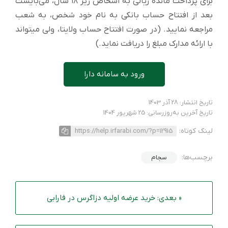
برای پرداخت مانده ریالی به اشخاص زیر ۱۸ سال، می‌بایست
بعد از افتتاح حساب بانکی به نام خود شخص، به شعب
مراجعه نمایید. (در صورت افتتاح حساب ولایتا، ولی میتواند
با ارائه مدارک مبلغ را دریافت نماید.)
ورود به سامانه دارا
تاریخ انتشار: 28 آذر 1403
تاریخ آخرین به‌روزرسانی: 25 شهریور 1404
لینک کوتاه:
https://help.irfarabi.com/?p=12915
برچسب‌ها:
سجام
« بعدی: خرید عرضه اولیه دزاگرس در فارابی