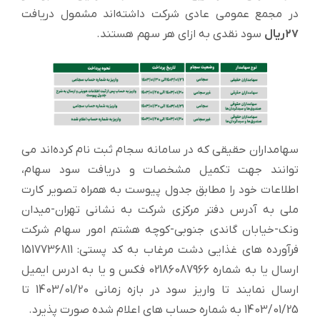
در مجمع عمومی عادی شرکت داشته‌اند مشمول دریافت
۲۷ریال
سود نقدی به ازای هر سهم هستند.
سهامداران حقیقی که در سامانه سجام ثبت نام کرده‌اند می
توانند جهت تکمیل مشخصات و دریافت سود سهام،
اطلاعات خود را مطابق جدول پیوست به همراه تصویر کارت
ملی به آدرس دفتر مرکزی شرکت به نشانی تهران-میدان
ونک-خیابان گاندی جنوبی-کوچه هشتم امور سهام شرکت
فرآورده های غذایی دشت مرغاب به کد پستی: 1517736811
ارسال یا به شماره 02186087966 فکس و یا به ادرس ایمیل
ارسال نمایند تا واریز سود در بازه زمانی 1403/01/20 تا
1403/01/25 به شماره حساب های اعلام شده صورت پذیرد.