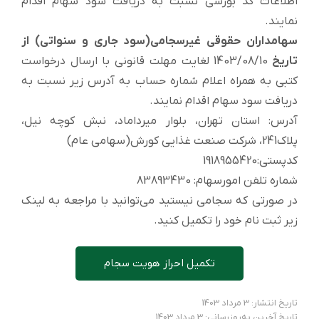
اطلاعات کد بورسی نسبت به دریافت سود سهام اقدام
نمایند.
سهامداران حقوقی غیرسجامی(سود جاری و سنواتی) از
تاریخ
1403/08/10 لغایت مهلت قانونی با ارسال درخواست
کتبی به همراه اعلام شماره حساب به آدرس زیر نسبت به
دریافت سود سهام اقدام نمایند.
آدرس: استان تهران، بلوار میرداماد، نبش کوچه نیل،
پلاک241، شرکت صنعت غذایی کورش(سهامی عام)
کدپستی:1918955420
شماره تلفن امورسهام: 83893430
در صورتی که سجامی نیستید می‌توانید با مراجعه به لینک
زیر ثبت نام خود را تکمیل کنید.
تکمیل احراز هویت سجام
تاریخ انتشار: 3 مرداد 1403
تاریخ آخرین به‌روزرسانی: 3 مرداد 1403