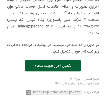
آخرین تغییرات و اعلام اطلاعات کامل حساب بانکی برای
اشخاص حقوقی به آدرس شهر صنعتی رشت،ابتدای بلوار
صنعت 2 شرکت شیر پاستوریزه پگاه گیلان، کد پستی:
4337188637 یا به ایمیل saham@pegahgilan.ir اقدام
نمایند.
در صورتی که سجامی نیستید می‌توانید با مراجعه به لینک
زیر ثبت نام خود را تکمیل کنید.
تکمیل احراز هویت سجام
تاریخ انتشار: 10 تیر 1403
تاریخ آخرین به‌روزرسانی: 10 تیر 1403
لینک کوتاه:
https://help.irfarabi.com/?p=7833