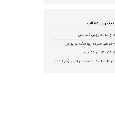
زدیدترین مطالب
 اولیه به روش گشایش
 گواهی سپرده ربع سکه در بورس
ر تکنیکال در نکست
نحوه دریافت لینک اختصاصی فارابیز(طرح دعوت از دوستان)