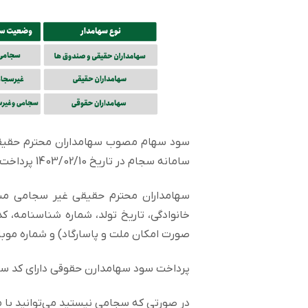
سود سهام مصوب سهامداران محترم حقیقی 
سامانه سجام در تاریخ 1403/02/10 پرداخت خواهد شد.
خانوادگی، تاریخ تولد، شماره شناسنامه،
صورت امکان ملت و پاسارگاد) و شماره موبایل به آدرس khoysugar.ir
پرداخت سود سهامدارن حقوقی دارای کد سجام و غیر سجام در
در صورتی که سجامی نیستید می‌توانید با مر