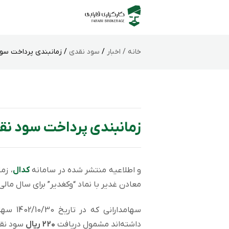
خانه /
اخبار
/
سود نقدی
/ زمانبندی پرداخت سود
زمانبندی پرداخت سود نق
و اطلاعیه منتشر شده در سامانه
کدال
، زم
معادن غدير با نماد “وکغدیر” برای سال مالی منتهی به 402/06/31
سهامدار
داشته‌اند مشمول دریافت
220 ریال
سود نق