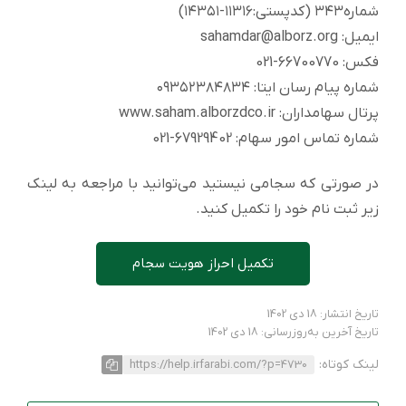
شماره٣٤٣ (کدپستی:١١٣١٦-١٤٣٥١)
ایمیل: sahamdar@alborz.org
فکس: 66700770-021
شماره پیام رسان ایتا: ٠۹٣٥٢٣۸٤۸٣٤
پرتال سهامداران: www.saham.alborzdco.ir
شماره تماس امور سهام: 67929402-021
در صورتی که سجامی نیستید می‌توانید با مراجعه به لینک
زیر ثبت نام خود را تکمیل کنید.
تکمیل احراز هویت سجام
تاریخ انتشار: 18 دی 1402
تاریخ آخرین به‌روزرسانی: 18 دی 1402
لینک کوتاه:
https://help.irfarabi.com/?p=4730