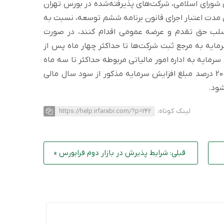
انون مصوب 1399/05/29 مجلس شورای اسلامی، شرکت‌های پذیرفته‌شده در بورس تهران
ان مدت اعتبار اجرای قانون برنامه ششم توسعه، نسبت به
سلب حق تقدم و عرضه عمومی اقدام کنند، در صورت
ایه به مرجع ثبت شرکت‌ها تا حداکثر چهار ماه پس از
سرمایه به اداره امور مالیاتی مربوطه حداکثر تا سه ماه
پس از انقضای مهلت تسلیم اظهارنامه تا 20 درصد مبلغ افزایش سرمایه مذکور از سود سال مالی
شود.
لینک کوتاه:
https://help.irfarabi.com/?p=242
قبلی: شرایط پذیرش در بازار دوم فرابورس »