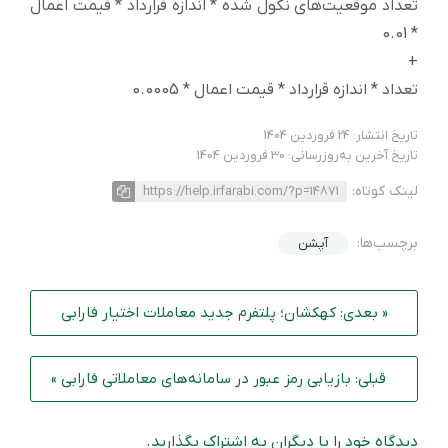
تعداد موقعیت‌های نکول شده * اندازه قرارداد * قیمت اعمال
* 0.01
+
تعداد * اندازه قرارداد * قیمت اعمال * 0.0005
تاریخ انتشار: 24 فروردین 1404
تاریخ آخرین به‌روزرسانی: 30 فروردین 1404
لینک کوتاه:
https://help.irfarabi.com/?p=14871
برچسب‌ها:
آپشن
« بعدی: کهکشان؛ پلتفرم جدید معاملات اختیار فارابی
قبلی: بازیابی رمز عبور در سامانه‌های معاملاتی فارابی »
دیدگاه خود را با دیگران به اشتراک بگذارید.