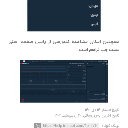
همچنین امکان مشاهده کدبورسی از پایین صفحه اصلی
سمت چپ فراهم است.
تاریخ انتشار: 14 دی 1401
تاریخ آخرین به‌روزرسانی: 20 اردیبهشت 1402
لینک کوتاه:
https://help.irfarabi.com/?p=1176