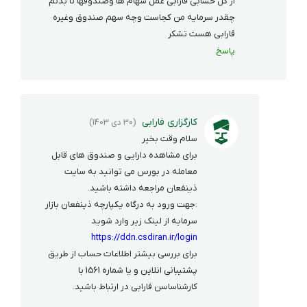
از کل حسابی فارابی عمل سهام ها وصندوقها تا بدنم
چقدر سرمایه من کجاست وچه سهم صندوق وغیره
فارابی هست تشکر
پاسخ
کارگزاری فارابی
(30 دی 1403)
سلام وقت بخیر
برای مشاهده دارایی و صندوق های قابل
معامله در بورس می توانید به سایت
ذینفعان مراجعه داشته باشید.
:جهت ورود به درگاه یکپارچه ذینفعان بازار
سرمایه از لینک زیر وارد شوید
https://ddn.csdiran.ir/login
برای بررسی بیشتر اطلاعات حساب از طریق
پشتیبانی انلاین و یا شماره 1561 با
کارشناساسن فارابی در ارتباط باشید.