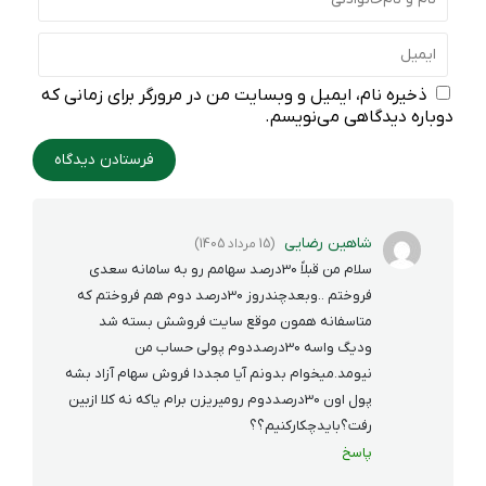
ذخیره نام، ایمیل و وبسایت من در مرورگر برای زمانی که
دوباره دیدگاهی می‌نویسم.
شاهین رضایی
(15 مرداد 1405)
سلام من قبلاً 30درصد سهامم رو به سامانه سعدی
فروختم ..وبعدچندروز 30درصد دوم هم فروختم که
متاسفانه همون موقع سایت فروشش بسته شد
ودیگ واسه 30درصددوم پولی حساب من
نیومد.میخوام بدونم آیا مجددا فروش سهام آزاد بشه
پول اون 30درصددوم رومیریزن برام یاکه نه کلا ازبین
رفت؟بایدچکارکنیم؟؟
پاسخ