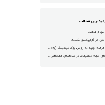
زدیدترین مطالب
سهام عدالت
بان در فارابیکسو نکست
ثبت عرضه اولیه به روش بوک بیلدینگ (Book Building) در کارگزاری فارابی
راهنمای انجام تنظیمات در سامانه‌ی معاملاتی ریواس