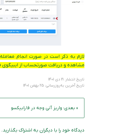
لازم به ذکر است در صورت انجام معامله و
مشاهده و دریافت صورتحساب از ایبیگوی فار
تاریخ انتشار: 21 دی 1401
تاریخ آخرین به‌روزرسانی: 25 بهمن 1401
« بعدی: واریز آنی وجه در فارابیکسو
دیدگاه خود را با دیگران به اشتراک بگذارید.