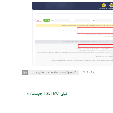
لینک کوتاه:
https://help.irfarabi.com/?p=178
قبلی: TSETMC چیست؟ »