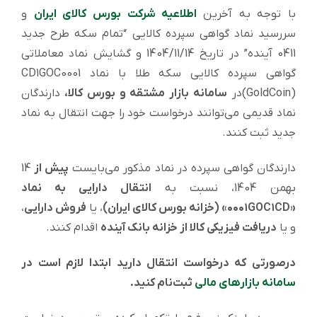
با توجه به آخرین
اطلاعیه شرکت بورس کالای ایران
و
سررسید نماد گواهی سپرده کالایی “تمام سکه طرح جدید
0411 آینده” در تاریخ 1404/11/14 و گشایش نماد معاملاتی
گواهی سپرده کالایی سکه طلا با نماد CD1GOC0001
(GoldCoin)در
سامانه بازار مشتقه و بورس کالا،
دارندگان
نماد قدیمی می‌توانند درخواست خود را جهت انتقال به نماد
جدید ثبت کنند.
دارندگان گواهی سپرده در نماد مذکور می‌بایست
پیش از
14
بهمن 1404، نسبت به
انتقال دارایی به نماد
«۰۰۰۱GOC۱CD» (خزانه بورس کالای ایران)
، یا
فروش دارایی
،
و یا
دریافت فیزیکی کالا از خزانه بانک آینده
اقدام کنند.
درصورتی که درخواست انتقال دارید ابتدا لازم است در
سامانه بازارهای مالی
ثبت‌نام کنید.