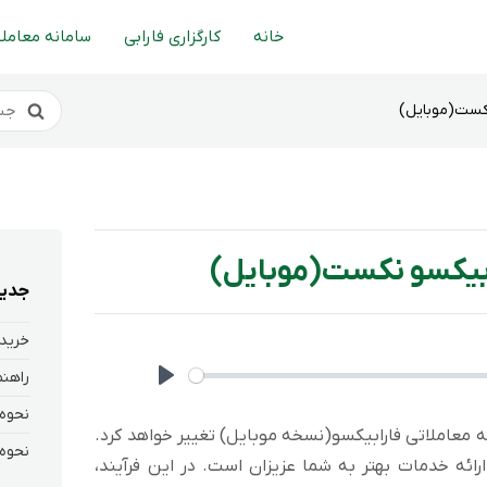
خانه
کارگزاری فارابی
سامانه معاملا
نکست(موبایل)
رابیکسو نکست(موبایل)
جدید
خرید 
Play
ه معاملاتی فارابیکسو(نسخه موبایل) تغییر خواهد کرد.
ارائه خدمات بهتر به شما عزیزان است. در این فرآیند،