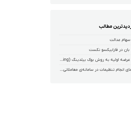
زدیدترین مطالب
سهام عدالت
بان در فارابیکسو نکست
ثبت عرضه اولیه به روش بوک بیلدینگ (Book Building) در کارگزاری فارابی
راهنمای انجام تنظیمات در سامانه‌ی معاملاتی ریواس