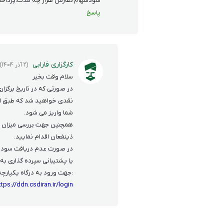
سودسهام ثفارس هراز چه مدت،پرداخ
پاسخ
کارگزاری فارابی
(2 آذر 1404)
سلام وقت بخیر
در صورتی که در تاریخ برگز
نقدی خواهید شد که طبق اط
شما واریز می شود.
همچنین جهت بررسی میزان 
ذینفعان اقدام نمایید.
در صورت عدم دریافت سود نقد
یا پشتیبانی سپرده گذاری به شماره 1569 در ت
:جهت ورود به درگاه یکپارچه 
ttps://ddn.csdiran.ir/login