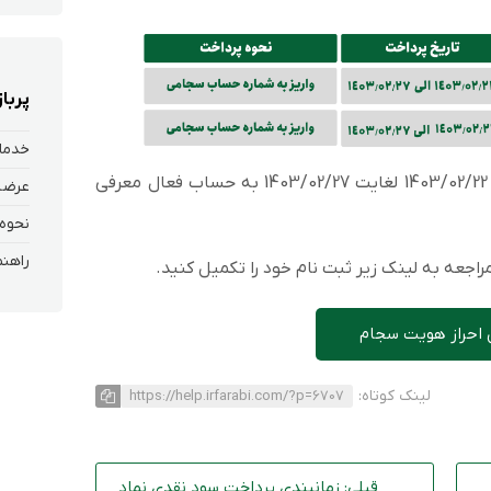
پربا
خدمات
سود سهامداران حقیقی و حقوقی از تاریخ 1403/02/22 لغایت 1403/02/27 به حساب فعال معرفی
اجعه به لینک زیر ثبت نام خود را تکمیل کنید.
 احراز هویت سجام
لینک کوتاه:
https://help.irfarabi.com/?p=6707
قبلی: زمانبندی پرداخت سود نقدی نماد