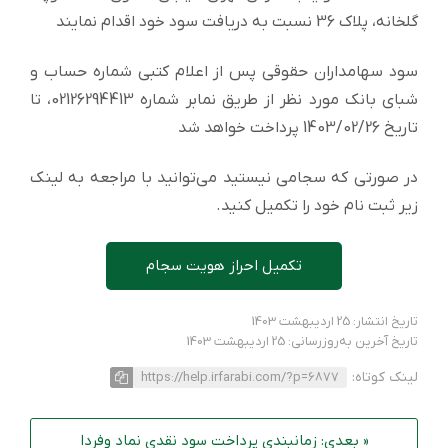
گلخانه، پلاک 36 نسبت به دریافت سود خود اقدام نمایند
سود سهامداران حقوقی پس از اعلام کتبی شماره حساب و
شبای بانک مورد نظر از طریق نمابر شماره 02126294413، تا
تاریخ 1403/02/26 پرداخت خواهد شد
در صورتی که سجامی نیستید می‌توانید با مراجعه به لینک
زیر ثبت نام خود را تکمیل کنید.
تکمیل احراز هویت سجام
تاریخ انتشار: 25 اردیبهشت 1403
تاریخ آخرین به‌روزرسانی: 25 اردیبهشت 1403
لینک کوتاه:
https://help.irfarabi.com/?p=6877
« بعدی: زمانبندی پرداخت سود نقدی نماد وفردا