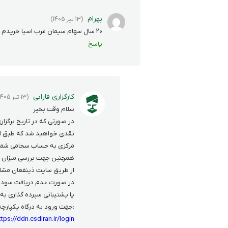
بهرام
(13 تیر 1405)
۲۰ سال سهام سیمان غرب اسیا خریدم ولی هیچ سودی دریافت نکردم پس کی سود واریز می شود؟
پاسخ
کارگزاری فارابی
(13 تیر 1405)
سلام وقت بخیر
در صورتی که در تاریخ برگز
نقدی خواهید شد که طبق اط
مرکزی به حساب سجامی شما 
همچنین جهت بررسی میزان س
از طریق سایت ذینفعان مشا
در صورت عدم دریافت سود نقد
یا پشتیبانی سپرده گذاری به شماره 1569 در ت
:جهت ورود به درگاه یکپارچه 
ttps://ddn.csdiran.ir/login