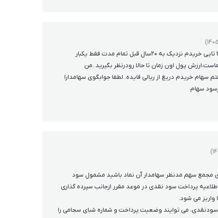
سلام خسته نباشید..من ۳تا سهام ۳۰۰۰ تایی خریدم نزدیک به ۲۰سال قبل تمام مدت فقط یکبار
ماست،ارزش پول اون زمان تا حالا رودرنظر بگیرید..من
م سهام خریدم دریغ از ریالی فایده..لطفا جوابگوی سهامدارا
زسود سهام
اری مجمع سهم مدنظر سهامدار آن نماد باشید مشمول سود
لاعیه پرداخت سود نقدی در موعد مقرر ازجانب سپرده گذاری
واریز می شود.
ودنقدی، می توایند وضعیت پرداخت و شماره شبای سجامی را