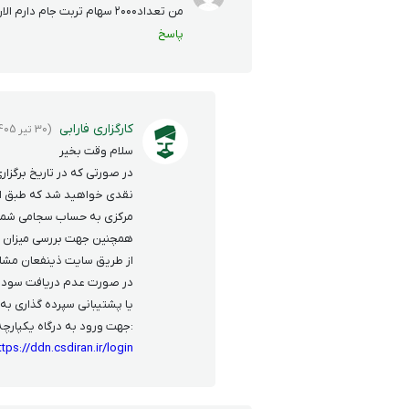
من تعداد۲۰۰۰ سهام تربت جام دارم الان ۲۰ سال است یک ریال سود نگرفتم سجام هم دارم
پاسخ
کارگزاری فارابی
(30 تیر 1405)
سلام وقت بخیر
در صورتی که در تاریخ برگز
نقدی خواهید شد که طبق اط
مرکزی به حساب سجامی شما 
همچنین جهت بررسی میزان س
از طریق سایت ذینفعان مشا
در صورت عدم دریافت سود نقد
یا پشتیبانی سپرده گذاری به شماره 1569 در ت
:جهت ورود به درگاه یکپارچه 
ttps://ddn.csdiran.ir/login