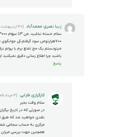
زیبا نصری محمدآباد
(30 اردیبهشت 1405)
۷۰۰هزارتومن سود گرفتم،کی جوابگوی 
میتونستم یک حج تمتع برم با پولم نرفت
باشید چرا اطلاع رسانی دقیق نمیکنید ا
پاسخ
کارگزاری فارابی
(3 خرداد 1405)
سلام وقت بخیر
در صورتی که در تاریخ برگز
نقدی خواهید شد که طبق اط
مرکزی به حساب سجامی شما 
همچنین جهت بررسی میزان س