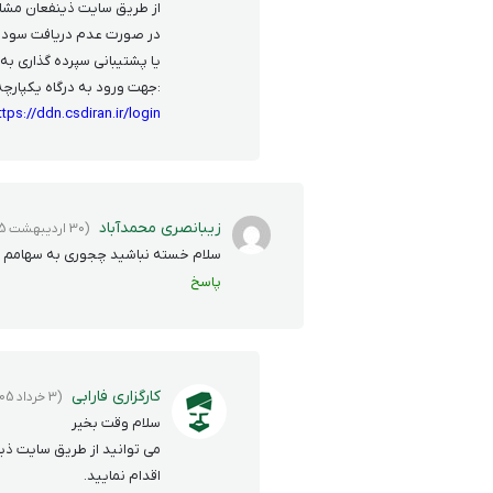
از طریق سایت ذینفعان مشا
در صورت عدم دریافت سود نقد
یا پشتیبانی سپرده گذاری به شماره 1569 در ت
:جهت ورود به درگاه یکپارچه 
ttps://ddn.csdiran.ir/login
زیبانصری محمدآباد
(30 اردیبهشت 1405)
سلام خسته نباشید چجوری به سهامم 
پاسخ
کارگزاری فارابی
(3 خرداد 1405)
سلام وقت بخیر
می توانید از طریق سایت ذین
اقدام نمایید.