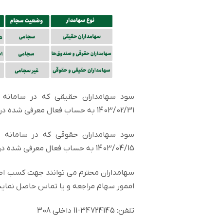
1403/02/31 به حساب فعال معرفی شده در سامانه سجام واریز می‌شود.
1403/04/15 به حساب فعال معرفی شده در سامانه سجام واریز خواهد شد.
سهامداران محترم می توانند جهت کسب اطلا
اممور سهام مراجعه و یا تماس حاصل نماین
تلفن: 34724145-11 داخلی 308