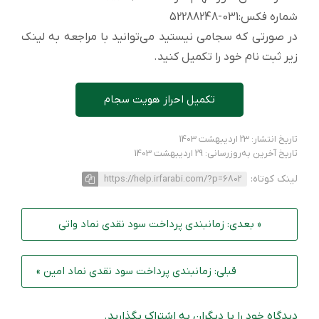
شماره فکس:031-52288248
در صورتی که سجامی نیستید می‌توانید با مراجعه به لینک
زیر ثبت نام خود را تکمیل کنید.
تکمیل احراز هویت سجام
تاریخ انتشار: 23 اردیبهشت 1403
تاریخ آخرین به‌روزرسانی: 29 اردیبهشت 1403
لینک کوتاه:
https://help.irfarabi.com/?p=6802
« بعدی: زمانبندی پرداخت سود نقدی نماد واتی
قبلی: زمانبندی پرداخت سود نقدی نماد امین »
دیدگاه خود را با دیگران به اشتراک بگذارید.