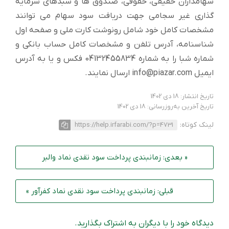
سهامداران حقیقی، حقوقی، صندوق ها و سبدهای سرمایه
گذاری غیر سجامی جهت دریافت سود سهام می توانند
مشخصات کامل خود شامل رونوشت کارت ملی و صفحه اول
شناسنامه، آدرس تلفن و مشخصات کامل حساب بانکی و
شماره شبا را به شماره 04132455834 فکس و یا به آدرس
ایمیل info@piazar.com ارسال نمایند.
تاریخ انتشار: 18 دی 1402
تاریخ آخرین به‌روزرسانی: 18 دی 1402
لینک کوتاه:
https://help.irfarabi.com/?p=4731
« بعدی: زمانبندی پرداخت سود نقدی نماد والبر
قبلی: زمانبندی پرداخت سود نقدی نماد کفرآور »
دیدگاه خود را با دیگران به اشتراک بگذارید.