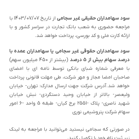
سود سهامداران حقیقی غیر سجامی
از تاريخ 1403/07/07 با
مراجعه حضوري به شعب بانك تجارت در سراسر كشور و با
ارائه كارت ملي و كد بورسي، پرداخت خواهد شد.
سود سهامداران حقوقی غیر سجامی یا سهامداران عمده با
درصد سهام بیش از 5 درصد
(بيشتر از 450 ميليون سهم)
با معرفي شماره شباي بانكي توسط نامه اي با امضاي
صاحبان امضا مجاز و مهر شركت، طي مهلت قانوني پرداخت
خواهد شد.آدرس شركت جهت ارسال مدارك: تهران- خيابان
وليعصر- بالاتر از خيابان وحيد دستگردي- نبش خيابان
شهيد ناصري- پلاک -2551 برج كيان- طبقه 5 واحد -6 امور
سهام شركت پتروشيمي نوري
در صورتی که سجامی نیستید می‌توانید با مراجعه به لینک
زیر ثبت نام خود را تکمیل کنید.