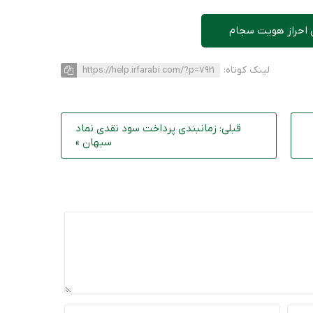
 احراز هویت سجام
لینک کوتاه:
https://help.irfarabi.com/?p=7921
قبلی: زمانبندی پرداخت سود نقدی نماد
سبهان »