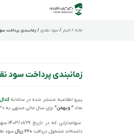
خانه /
اخبار
/
سود نقدی
/ زمانبندی پرداخت سود
زمانبندی پرداخت سود نق
پیرو اطلاعیه منتشر شده در سامانه
کدال
نماد
“ وبهمن“
برای سال مالی منتهی به 1402/09/30به شرح زیر است.
سهامدا
داشته‌اند مشمول دریافت
220
ر
یال
سود نق