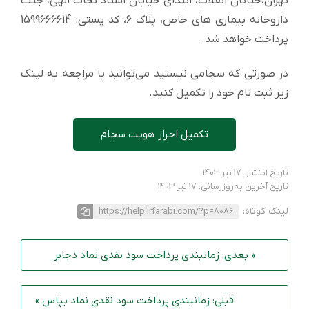
تهران،خیابان انقلاب، ابتدای خیابان استاد نجات الهی، جنب
داروخانه بیماری های خاص، پلاک 6، کد پستی: 1599666614
پرداخت خواهد شد.
در صورتی که سجامی نیستید می‌توانید با مراجعه به لینک
زیر ثبت نام خود را تکمیل کنید.
تکمیل احراز هویت سجام
تاریخ انتشار: 17 تیر 1403
تاریخ آخرین به‌روزرسانی: 17 تیر 1403
لینک کوتاه:
https://help.irfarabi.com/?p=8086
« بعدی: زمانبندی پرداخت سود نقدی نماد دجابر
قبلی: زمانبندی پرداخت سود نقدی نماد بپاس »