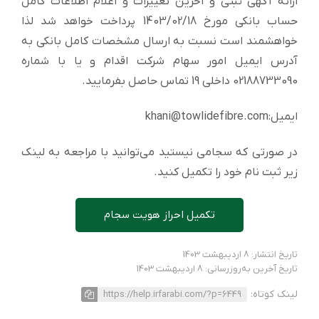
ارائه آگهی ثبتی و آخرین تغییرات و اعلام اطلاعات کامل
حساب بانکی مورخ 1403/02/18 پرداخت خواهد شد لذا
خواهشمند است نسبت به ارسال مشخصات کامل بانکی به
آدرس ایمیل امور سهام شرکت اقدام و یا با شماره
02188733090 داخلی 19 تماس حاصل بفرمایید.
ایمیل:khani@towlidefibre.com
در صورتی که سجامی نیستید می‌توانید با مراجعه به لینک
زیر ثبت نام خود را تکمیل کنید.
تکمیل احراز هویت سجام
تاریخ انتشار: 8 اردیبهشت 1403
تاریخ آخرین به‌روزرسانی: 8 اردیبهشت 1403
لینک کوتاه:
https://help.irfarabi.com/?p=6449