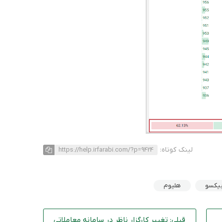
لینک کوتاه:
https://help.irfarabi.com/?p=9424
بیکسو
هلیوم
قبلی: تغییر کارگزار ناظر در سامانه معاملاتی