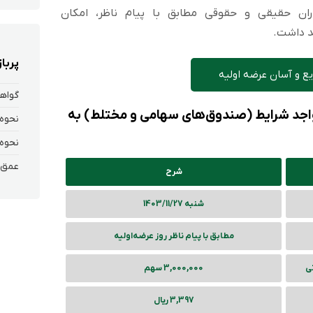
ران حقیقی و حقوقی مطابق با پیام ناظر، امکان
د داشت.
پربا
ع و آسان عرضه اولیه
گواه
 واجد شرایط (صندوق‌های سهامی و مختلط) به
نحوه 
عمق ب
شرح
شنبه 1403/11/27
مطابق با پیام ناظر روز عرضه‌اولیه
تی
3,000,000 سهم
3,397 ریال