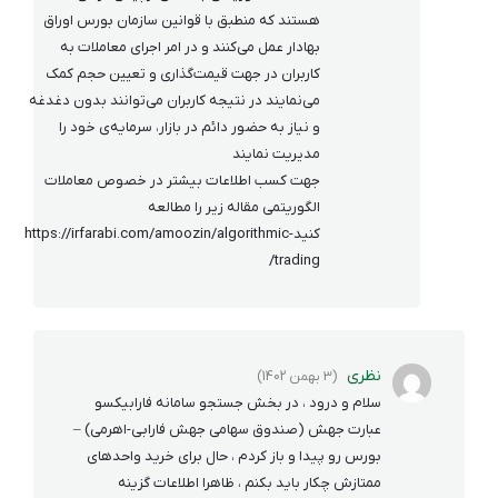
هستند که منطبق با قوانین سازمان بورس اوراق
بهادار عمل می‌کنند و در امر اجرای معاملات به
کاربران در جهت قیمت‌گذاری و تعیین حجم کمک
می‌نمایند در نتیجه کاربران می‌توانند بدون دغدغه
و نیاز به حضور دائم در بازار، سرمایه‌ی خود را
مدیریت نمایند
جهت کسب اطلاعات بیشتر در خصوص معاملات
الگوریتمی مقاله زیر را مطالعه
کنیدhttps://irfarabi.com/amoozin/algorithmic-
trading/
نظری
(3 بهمن 1402)
سلام و درود ، در بخش جستجو سامانه فارابیکسو
عبارت جهش (صندوق سهامی جهش فارابی-اهرمی) –
بورس رو پیدا و باز کردم ، حال برای خرید واحدهای
ممتازش چکار باید بکنم ، ظاهرا اطلاعات گزینه