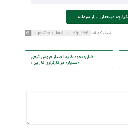
کپارچه ذینفعان بازار سرمایه
لینک کوتاه:
https://help.irfarabi.com/?p=16199
قبلی: نحوه خرید اختیار فروش تبعی
«همیار» در کارگزاری فارابی »