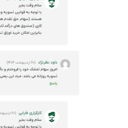
سلام وقت بخیر
با توجه به قوانین تسویه وج
هستند (سهام ،حق تقدم ها و
کاری (صندوق های درآمد ثابت 
بنابراین امکان خرید اوراق ت
داود نظرنژاد
(20 اردیبهشت 1404)
امروز سهام تمشک خود را فروختم و باآ
تسویه روزانه می باشد، میاد‌.این یعنی
پاسخ
کارگزاری فارابی
(20 اردیبهشت 1404)
سلام وقت بخیر
با توجه به قوانین تسویه وجو