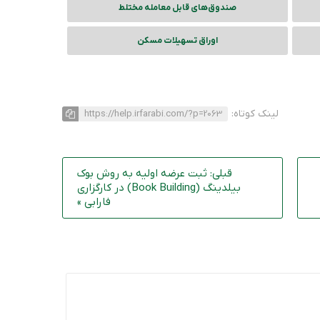
صندوق‌های قابل معامله مختلط
اوراق تسهیلات مسکن
لینک کوتاه:
https://help.irfarabi.com/?p=2063
قبلی: ثبت عرضه اولیه به روش بوک
بیلدینگ (Book Building) در کارگزاری
فارابی »