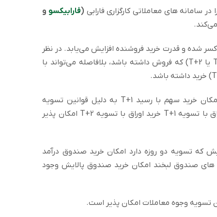
در سامانه های معاملاتی کارگزاری فارابی
(
فارابیکسو
و
ی‌کند.
ر کسر شده و قدرت خرید فروشنده افزایش می‌یابد. در نظر
داشته باشید فروشنده از هر دسته‌ای (T+1 یا T+2) که فروش داشته باشد، بلافاصله می‌تواند با
در واقع با فروش سهم با سررسید T+2 امکان خرید سهم با رسید T+1 به دلیل قوانین تسویه
پایاپای وجوه وجود ندارد. اما با فروش اوراق با تسویه T+1 خرید اوراق با تسویه T+2 امکان پذیر
 که تسویه دو روزه دارد امکان خرید صندوق درآمد
حد های صندوق لبخند امکان خرید صندوق پالایش وجود
ن تسویه وجوه معاملات امکان پذیر است.