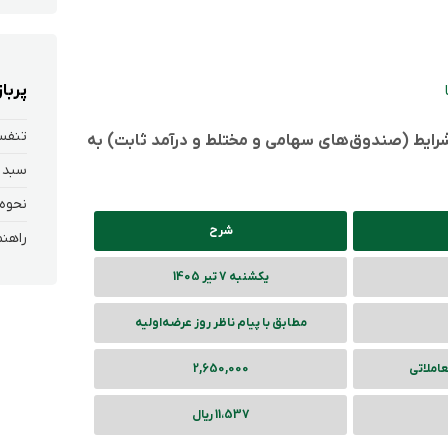
پربا
تنفس 
 شرایط (صندوق‌های سهامی و مختلط و درآمد ثابت) به
سبد 
شرح
یکشنبه 7 تیر 1405
مطابق با پیام ناظر روز عرضه‌‌اولیه
عاملاتی
2,650,000
11،537 ریال