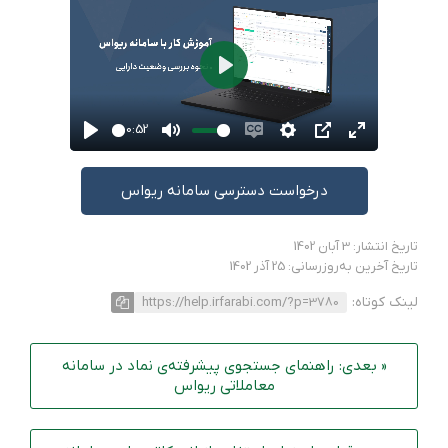
Play
00:52
Play
Mute
Enable
Settings
PIP
Enter
captions
fullscreen
درخواست دسترسی سامانه ریواس
تاریخ انتشار: 3 آبان 1402
تاریخ آخرین به‌روزرسانی: 25 آذر 1402
لینک کوتاه:
https://help.irfarabi.com/?p=3780
« بعدی: راهنمای جستجوی پیشرفته‌ی نماد در سامانه
معاملاتی ریواس