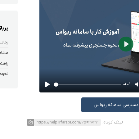
پربا
زمانب
Play
نحوه
01:09
Play
دسترسی سامانه ریواس
لینک کوتاه:
https://help.irfarabi.com/?p=3833