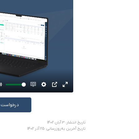
Mute
Enable
Settings
PIP
Enter
captions
fullscreen
درخواست 
تاریخ انتشار: 3 آبان 1402
تاریخ آخرین به‌روزرسانی: 25 آذر 1402