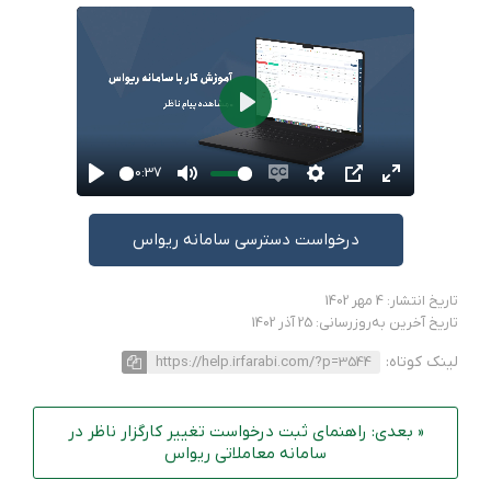
Play
00:37
Play
Mute
Enable
Settings
PIP
Enter
captions
fullscreen
درخواست دسترسی سامانه ریواس
تاریخ انتشار: 4 مهر 1402
تاریخ آخرین به‌روزرسانی: 25 آذر 1402
لینک کوتاه:
https://help.irfarabi.com/?p=3544
« بعدی: راهنمای ثبت درخواست تغییر کارگزار ناظر در
سامانه معاملاتی ریواس